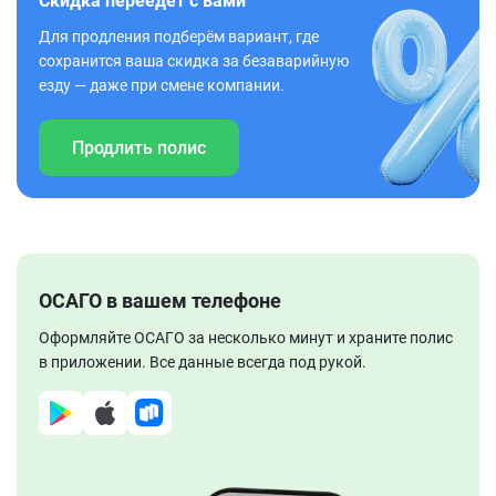
Скидка переедет с вами
Для продления подберём вариант, где
сохранится ваша скидка за безаварийную
езду — даже при смене компании.
Продлить полис
ОСАГО в вашем телефоне
Оформляйте ОСАГО за несколько минут и храните полис
в приложении. Все данные всегда под рукой.