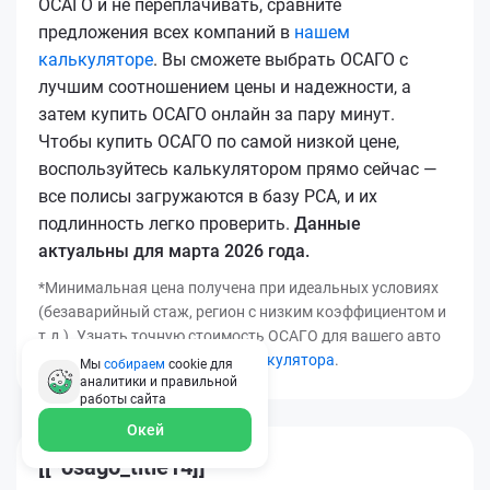
ОСАГО и не переплачивать, сравните
предложения всех компаний в
нашем
калькуляторе
. Вы сможете выбрать ОСАГО с
лучшим соотношением цены и надежности, а
затем купить ОСАГО онлайн за пару минут.
Чтобы купить ОСАГО по самой низкой цене,
воспользуйтесь калькулятором прямо сейчас —
все полисы загружаются в базу РСА, и их
подлинность легко проверить.
Данные
актуальны для марта 2026 года.
*Минимальная цена получена при идеальных условиях
(безаварийный стаж, регион с низким коэффициентом и
т.д.). Узнать точную стоимость ОСАГО для вашего авто
можно с помощью
нашего калькулятора
.
Мы
собираем
cookie для
аналитики и правильной
работы
сайта
Окей
[[*osago_title14]]