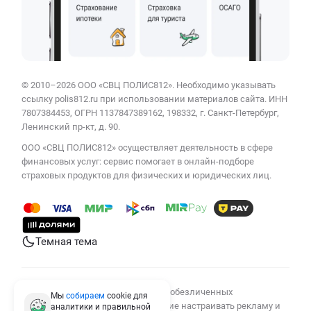
© 2010–2026 ООО «СВЦ ПОЛИС812». Необходимо указывать
ссылку polis812.ru при использовании материалов сайта. ИНН
7807384453, ОГРН 1137847389162, 198332, г. Санкт-Петербург,
Ленинский пр-кт, д. 90.
ООО «СВЦ ПОЛИС812» осуществляет деятельность в сфере
финансовых услуг: сервис помогает в онлайн-подборе
страховых продуктов для физических и юридических лиц.
Темная тема
Мы используем cookies для сбора обезличенных
Мы
собираем
cookie для
персональных данных, помогающие настраивать рекламу и
аналитики и правильной