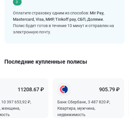
3
Оплатите страховку одним из способов:
Mir Pay,
Mastercard, Visa, МИР, Tinkoff pay, СБП, Долями.
Полис будет готов в течение 10 минут и отправлен на
электронную почту.
Последние купленные полисы
11208.67 ₽
905.79 ₽
397 653,92 ₽,
Банк Сбербанк, 3 487 820 ₽,
Б
енщина,
Квартира, мужчина,
К
ть
недвижимость
н