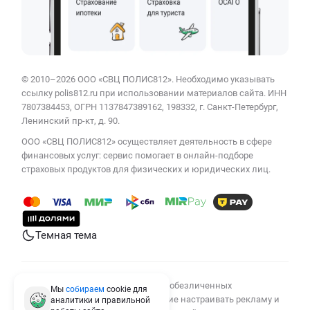
© 2010–2026 ООО «СВЦ ПОЛИС812». Необходимо указывать
ссылку polis812.ru при использовании материалов сайта. ИНН
7807384453, ОГРН 1137847389162, 198332, г. Санкт-Петербург,
Ленинский пр-кт, д. 90.
ООО «СВЦ ПОЛИС812» осуществляет деятельность в сфере
финансовых услуг: сервис помогает в онлайн-подборе
страховых продуктов для физических и юридических лиц.
Темная тема
Мы используем cookies для сбора обезличенных
Мы
собираем
cookie для
персональных данных, помогающие настраивать рекламу и
аналитики и правильной