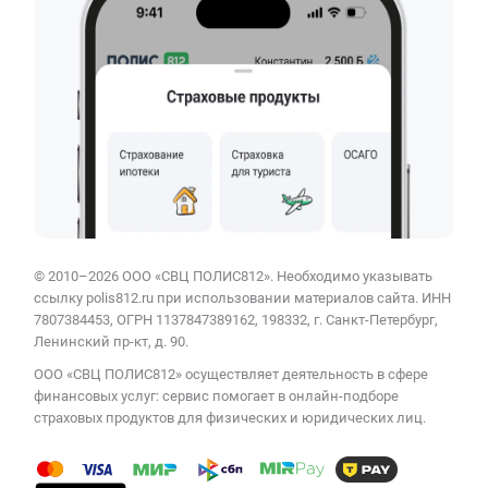
© 2010–2026 ООО «СВЦ ПОЛИС812». Необходимо указывать
ссылку polis812.ru при использовании материалов сайта. ИНН
7807384453, ОГРН 1137847389162, 198332, г. Санкт-Петербург,
Ленинский пр-кт, д. 90.
ООО «СВЦ ПОЛИС812» осуществляет деятельность в сфере
финансовых услуг: сервис помогает в онлайн-подборе
страховых продуктов для физических и юридических лиц.