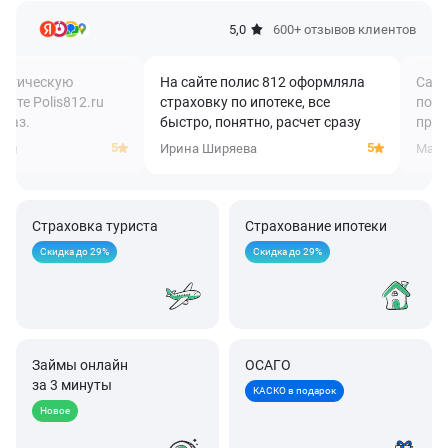
5,0
600+
отзывов клиентов
На сайте полис 812 оформляла
Сайт полис 812 очень у
страховку по ипотеке, все
по цене очень выгодны
быстро, понятно, расчет сразу
предложения выдает.
5
Ирина Ширяева
Марат Самигуллин
Страховка туриста
Страхование ипотеки
Скидка до 29%
Скидка до 29%
Займы онлайн
ОСАГО
за 3 минуты
КАСКО в подарок
Новое