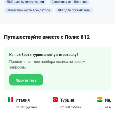
ДМС для физических лиц
Страховка для Шенгена
Ответственность арендатора
ДМС для организаций
Путешествуйте вместе с
Полис 812
Как выбрать туристическую страховку?
Пройдите тест для подбора полиса по вашим
запросам
Пройти тест
Италия
Турция
Инди
от 340 рублей
от 360 рублей
от 615