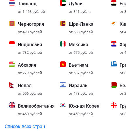
Таиланд
Дубай
Егип
от 1 463 рублей
от 341 рубля
от 349
Черногория
Шри-Ланка
Кипр
от 490 рублей
от 588 рублей
от 401
Индонезия
Мексика
Хорв
от 732 рублей
от 675 рублей
от 431
Абхазия
Вьетнам
Грец
от 279 рублей
от 637 рублей
от 380
Непал
Израиль
Бела
от 556 рублей
от 478 рублей
от 238
Великобритания
Южная Корея
Груз
от 460 рублей
от 459 рублей
от 327
Список всех стран