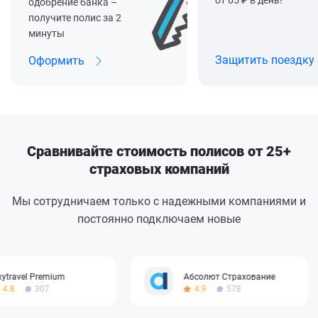
от 65 ₽ в день!
одобрение банка –
получите полис за 2
минуты
Защитить поездку
Оформить
Сравнивайте стоимость полисов от 25+
страховых компаний
Мы сотрудничаем только с надежными компаниями и
постоянно подключаем новые
ravel Premium
Абсолют Страхование
8
307
4.9
578