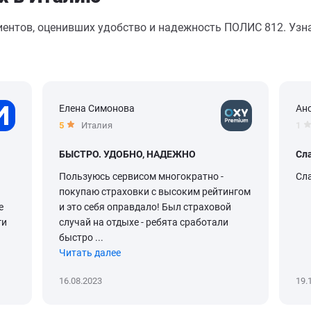
иентов, оценивших удобство и надежность ПОЛИС 812. Узна
Елена Симонова
Ан
5
Италия
1
БЫСТРО. УДОБНО, НАДЕЖНО
Сла
Пользуюсь сервисом многократно -
Сла
покупаю страховки с высоким рейтингом
е
и это себя оправдало! Был страховой
ги
случай на отдыхе - ребята сработали
быстро ...
Читать далее
16.08.2023
19.