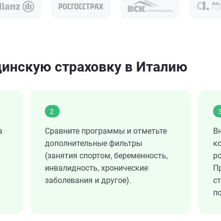
инскую страховку в Италию
2
а
Сравните программы и отметьте
В
дополнительные фильтры
к
(занятия спортом, беременность,
ро
инвалидность, хронические
П
заболевания и другое).
с
по