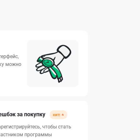
терфейс,
вку можно
ешбэк за покупку
арегистрируйтесь, чтобы стать
частником программы