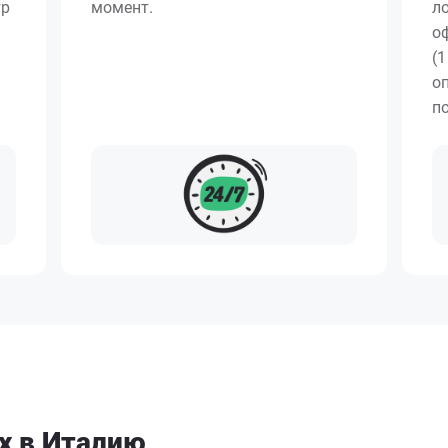
тр
момент.
л
о
(1
о
п
х в Италию