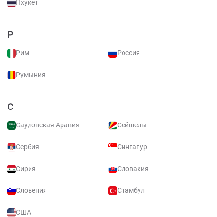
Пхукет
Р
Рим
Россия
Румыния
С
Саудовская Аравия
Сейшелы
Сербия
Сингапур
Сирия
Словакия
Словения
Стамбул
США