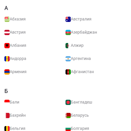
А
Абхазия
Австралия
Австрия
Азербайджан
Албания
Алжир
Андорра
Аргентина
Армения
Афганистан
Б
Бали
Бангладеш
Бахрейн
Беларусь
Бельгия
Болгария