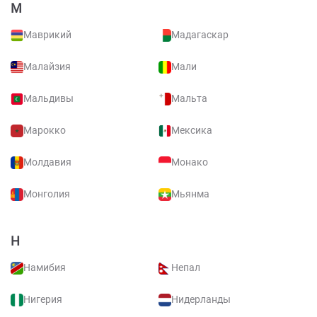
М
Маврикий
Мадагаскар
Малайзия
Мали
Мальдивы
Мальта
Марокко
Мексика
Молдавия
Монако
Монголия
Мьянма
Н
Намибия
Непал
Нигерия
Нидерланды