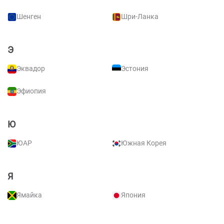
Шенген
Шри-Ланка
Э
Эквадор
Эстония
Эфиопия
Ю
ЮАР
Южная Корея
Я
Ямайка
Япония