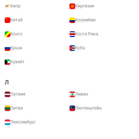
Кипр
Киргизия
Китай
Колумбия
Конго
Коста Рика
Крым
Куба
Кувейт
Л
Латвия
Ливан
Литва
Лихтенштейн
Люксембург