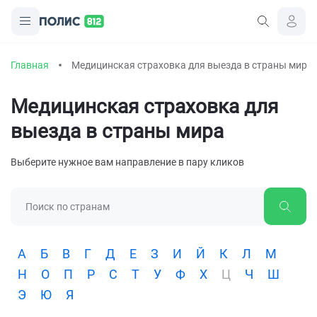
Главная
Медицинская страховка для выезда в страны мира
Медицинская страховка для
выезда в страны мира
Выберите нужное вам направление в пару кликов
А
Б
В
Г
Д
Е
З
И
Й
К
Л
М
Н
О
П
Р
С
Т
У
Ф
Х
Ц
Ч
Ш
Э
Ю
Я