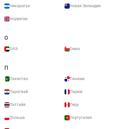
Никарагуа
Новая Зеландия
Норвегия
О
ОАЭ
Оман
П
Пакистан
Панама
Парагвай
Париж
Паттайя
Перу
Польша
Португалия