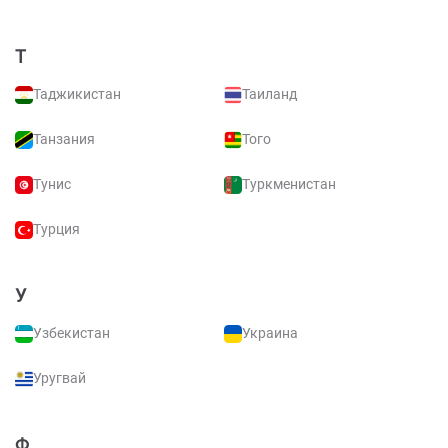
Т
Таджикистан
Таиланд
Танзания
Того
Тунис
Туркменистан
Турция
У
Узбекистан
Украина
Уругвай
Ф