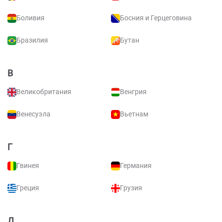
Боливия
Босния и Герцеговина
Бразилия
Бутан
В
Великобритания
Венгрия
Венесуэла
Вьетнам
Г
Гвинея
Германия
Греция
Грузия
Д