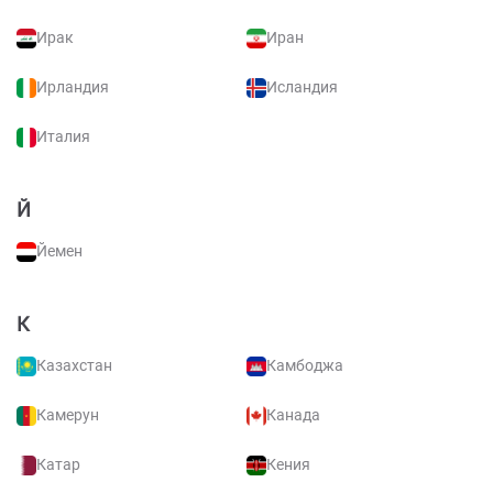
Ирак
Иран
Ирландия
Исландия
Италия
Й
Йемен
К
Казахстан
Камбоджа
Камерун
Канада
Катар
Кения