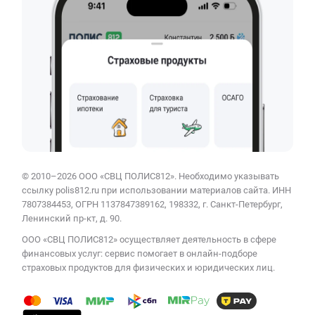
© 2010–2026 ООО «СВЦ ПОЛИС812». Необходимо указывать
ссылку polis812.ru при использовании материалов сайта. ИНН
7807384453, ОГРН 1137847389162, 198332, г. Санкт-Петербург,
Ленинский пр-кт, д. 90.
ООО «СВЦ ПОЛИС812» осуществляет деятельность в сфере
финансовых услуг: сервис помогает в онлайн-подборе
страховых продуктов для физических и юридических лиц.