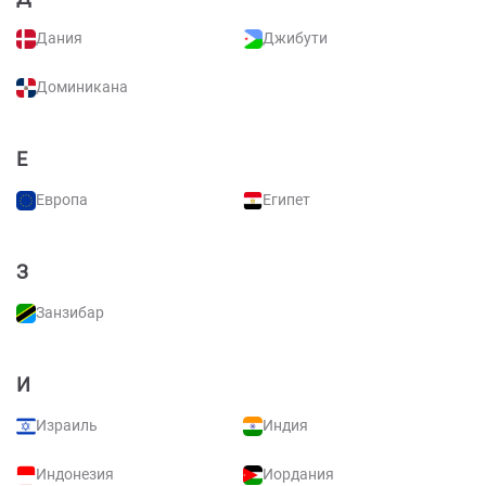
Дания
Джибути
Доминикана
Е
Европа
Египет
З
Занзибар
И
Израиль
Индия
Индонезия
Иордания