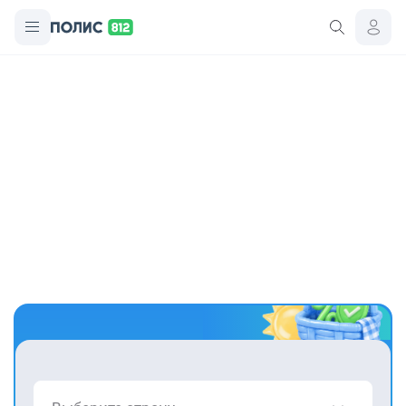
Только на Полис 812
Турстраховка + защита багажа
в подарок!
Потеряют или задержат чемодан — компенсируем до $300.
Уже включено в полисы от 3 000 ₽.
Рассчитать стоимость