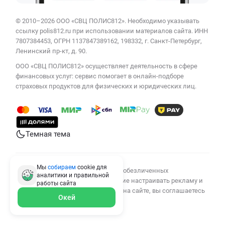
© 2010–2026 ООО «СВЦ ПОЛИС812». Необходимо указывать
ссылку polis812.ru при использовании материалов сайта. ИНН
7807384453, ОГРН 1137847389162, 198332, г. Санкт-Петербург,
Ленинский пр-кт, д. 90.
ООО «СВЦ ПОЛИС812» осуществляет деятельность в сфере
финансовых услуг: сервис помогает в онлайн-подборе
страховых продуктов для физических и юридических лиц.
Темная тема
Мы
собираем
cookie для
Мы используем cookies для сбора обезличенных
аналитики и правильной
персональных данных, помогающие настраивать рекламу и
работы
сайта
анализировать трафик. Оставаясь на сайте, вы соглашаетесь
Окей
на сбор таких данных.