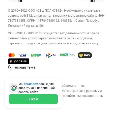
© 2010–2026 ООО «СВЦ ПОЛИС812». Необходимо указывать
ссылку polis812.ru при использовании материалов сайта. ИНН
7807384453, ОГРН 1137847389162, 198332, г. Санкт-Петербург,
Ленинский пр-кт, д. 90.
ООО «СВЦ ПОЛИС812» осуществляет деятельность в сфере
финансовых услуг: сервис помогает в онлайн-подборе
страховых продуктов для физических и юридических лиц.
Темная тема
Мы
собираем
cookie для
Мы используем cookies для сбора обезличенных
аналитики и правильной
персональных данных, помогающие настраивать рекламу и
работы
сайта
анализировать трафик. Оставаясь на сайте, вы соглашаетесь
Окей
на сбор таких данных.