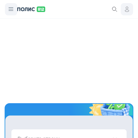
Только на Полис 812
Турстраховка + защита багажа
в подарок!
Потеряют или задержат чемодан — компенсируем до $300.
Уже включено в полисы от 3 000 ₽.
Рассчитать стоимость