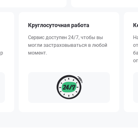
Круглосуточная работа
К
Сервис доступен 24/7, чтобы вы
Н
могли застраховываться в любой
о
тр
момент.
ба
о