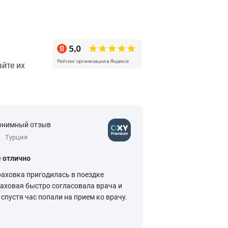
йте их
онимный отзыв
Анонимный отзыв
Турция
5
Китай
е отлично
Спокойное путеше
раховка пригодилась в поездке
Покупка туристичес
раховая быстро согласовала врача и
синоним спокойног
спустя час попали на прием ко врачу.
Приобретение поли
путешествующих в
происходит легко, п