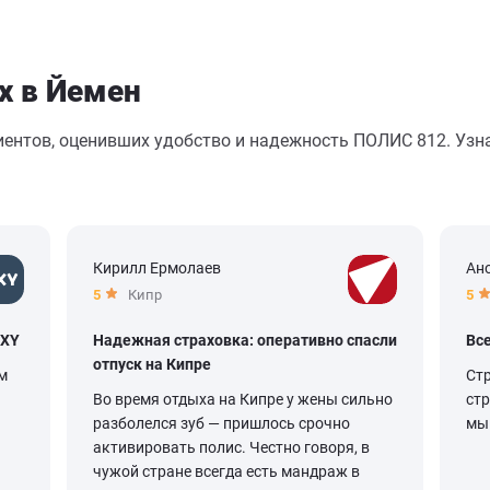
х в Йемен
иентов, оценивших удобство и надежность ПОЛИС 812. Узна
Кирилл Ермолаев
Ан
5
Кипр
5
OXY
Надежная страховка: оперативно спасли
Вс
отпуск на Кипре
м
Ст
Во время отдыха на Кипре у жены сильно
ст
разболелся зуб — пришлось срочно
мы 
активировать полис. Честно говоря, в
чужой стране всегда есть мандраж в