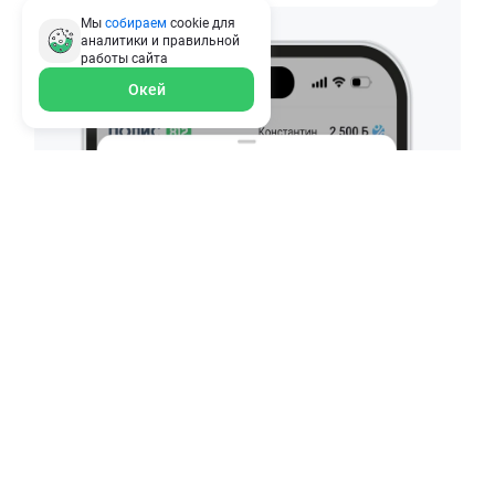
Мы
собираем
cookie для
аналитики и правильной
работы
сайта
Окей
© 2010–2026 ООО «СВЦ ПОЛИС812». Необходимо указывать
ссылку polis812.ru при использовании материалов сайта. ИНН
7807384453, ОГРН 1137847389162, 198332, г. Санкт-Петербург,
Ленинский пр-кт, д. 90.
ООО «СВЦ ПОЛИС812» осуществляет деятельность в сфере
финансовых услуг: сервис помогает в онлайн-подборе
страховых продуктов для физических и юридических лиц.