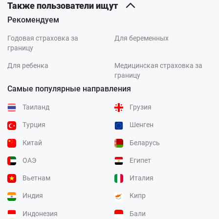
Также пользователи ищут
Рекомендуем
Годовая страховка за
Для беременных
границу
Для ребенка
Медицинская страховка за
границу
Самые популярные направления
Таиланд
Грузия
Турция
Шенген
Китай
Беларусь
ОАЭ
Египет
Вьетнам
Италия
Индия
Кипр
Индонезия
Бали