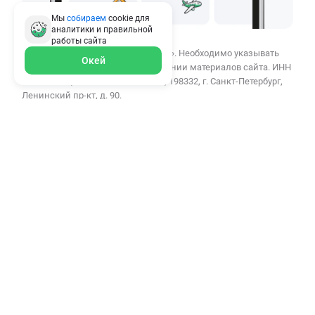
Мы
собираем
cookie для
аналитики и правильной
работы
сайта
© 2010–2026 ООО «СВЦ ПОЛИС812». Необходимо указывать
Окей
ссылку polis812.ru при использовании материалов сайта. ИНН
7807384453, ОГРН 1137847389162, 198332, г. Санкт-Петербург,
Ленинский пр-кт, д. 90.
ООО «СВЦ ПОЛИС812» осуществляет деятельность в сфере
финансовых услуг: сервис помогает в онлайн-подборе
страховых продуктов для физических и юридических лиц.
Темная тема
Мы используем cookies для сбора обезличенных
персональных данных, помогающие настраивать рекламу и
анализировать трафик. Оставаясь на сайте, вы соглашаетесь
на сбор таких данных.