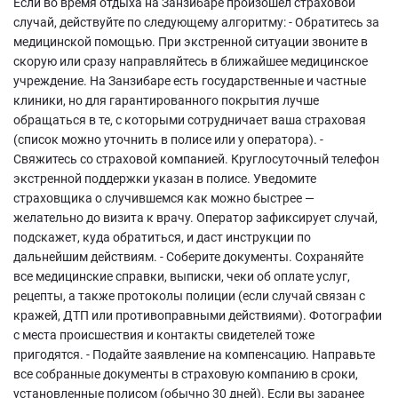
Если во время отдыха на Занзибаре произошёл страховой
случай, действуйте по следующему алгоритму: - Обратитесь за
медицинской помощью. При экстренной ситуации звоните в
скорую или сразу направляйтесь в ближайшее медицинское
учреждение. На Занзибаре есть государственные и частные
клиники, но для гарантированного покрытия лучше
обращаться в те, с которыми сотрудничает ваша страховая
(список можно уточнить в полисе или у оператора). -
Свяжитесь со страховой компанией. Круглосуточный телефон
экстренной поддержки указан в полисе. Уведомите
страховщика о случившемся как можно быстрее —
желательно до визита к врачу. Оператор зафиксирует случай,
подскажет, куда обратиться, и даст инструкции по
дальнейшим действиям. - Соберите документы. Сохраняйте
все медицинские справки, выписки, чеки об оплате услуг,
рецепты, а также протоколы полиции (если случай связан с
кражей, ДТП или противоправными действиями). Фотографии
с места происшествия и контакты свидетелей тоже
пригодятся. - Подайте заявление на компенсацию. Направьте
все собранные документы в страховую компанию в сроки,
установленные полисом (обычно 30 дней). Если вы заранее