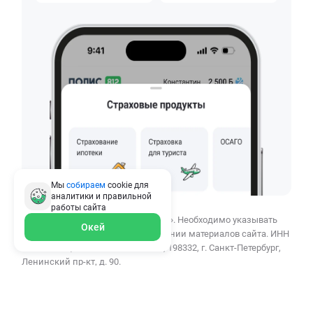
Мы
собираем
cookie для
аналитики и правильной
работы
сайта
© 2010–2026 ООО «СВЦ ПОЛИС812». Необходимо указывать
Окей
ссылку polis812.ru при использовании материалов сайта. ИНН
7807384453, ОГРН 1137847389162, 198332, г. Санкт-Петербург,
Ленинский пр-кт, д. 90.
ООО «СВЦ ПОЛИС812» осуществляет деятельность в сфере
финансовых услуг: сервис помогает в онлайн-подборе
страховых продуктов для физических и юридических лиц.