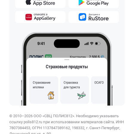
© 2010–2026 ООО «СВЦ ПОЛИС812». Необходимо указывать
ссылку polis812.ru при использовании материалов сайта. ИНН
7807384453, ОГРН 1137847389162, 198332, г. Санкт-Петербург,
Ленинский пр-кт, д. 90.