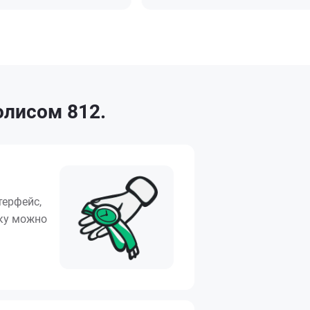
олисом 812.
терфейс,
вку можно