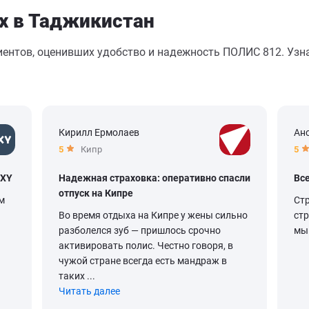
х в Таджикистан
иентов, оценивших удобство и надежность ПОЛИС 812. Узна
Кирилл Ермолаев
Ан
5
Кипр
5
OXY
Надежная страховка: оперативно спасли
Вс
отпуск на Кипре
м
Ст
Во время отдыха на Кипре у жены сильно
ст
разболелся зуб — пришлось срочно
мы 
активировать полис. Честно говоря, в
чужой стране всегда есть мандраж в
таких ...
Читать далее