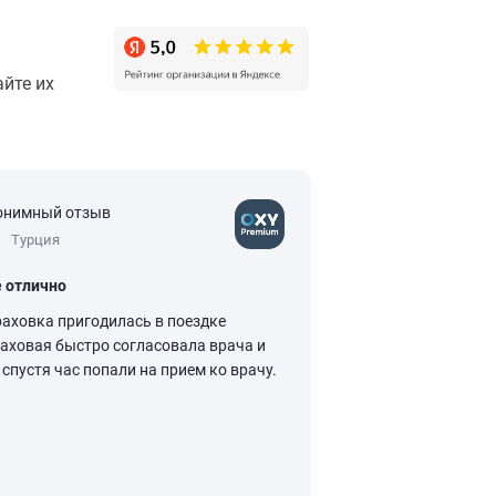
йте их
онимный отзыв
Анонимный отзыв
Турция
5
Китай
е отлично
Спокойное путеше
раховка пригодилась в поездке
Покупка туристичес
раховая быстро согласовала врача и
синоним спокойног
спустя час попали на прием ко врачу.
Приобретение поли
путешествующих в
происходит легко, п
Читать далее