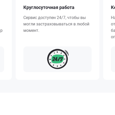
Круглосуточная работа
К
Сервис доступен 24/7, чтобы вы
Н
могли застраховываться в любой
о
тр
момент.
ба
о