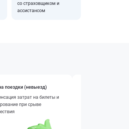
со страховщиком и
ассистансом
а поездки (невыезд)
Активный отдых и сп
нсация затрат на билеты и
Покрытие медицински
рование при срыве
при травмах во врем
ествия
спортом