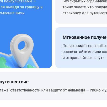
ся консульствами —
Без скрытых ограничен
ля выезда за границу и
точно знаете, что получа
рмления визы
страховку для путешест
Мгновенное получе
Полис придёт на email с
распечатайте его или со
и отправляйтесь в путь.
 путешествие
гажа, ответственности или защиту от невыезда — гибко и у