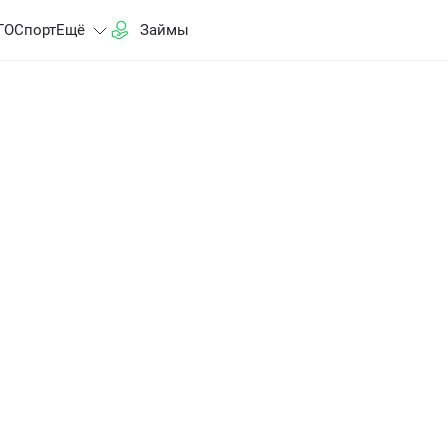
ГО
Спорт
Ещё
Займы
+ защита багажа
дан — компенсируем до $300. Уже включено