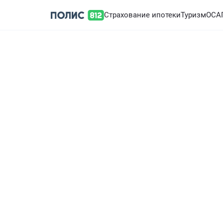
Страхование ипотеки
Туризм
ОСА
Только на Полис 812
Турстраховка 
в подарок!
Потеряют или задержат чемо
в полисы от 3 000 ₽.
Рассчитать стоимость