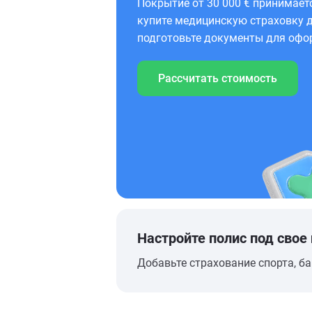
Покрытие от 30 000 € принимает
купите медицинскую страховку д
подготовьте документы для офо
Рассчитать стоимость
Настройте полис под свое
Добавьте страхование спорта, ба