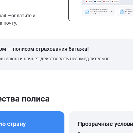
mail —оплатите и
а почту.
ом — полисом страхования багажа!
аш заказ и начнет действовать незамедлительно
ства полиса
ую страну
Прозрачные услов