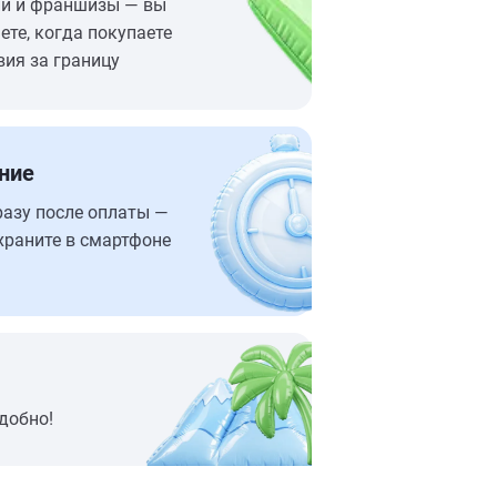
ий и франшизы — вы
ете, когда покупаете
вия за границу
ние
разу после оплаты —
храните в смартфоне
добно!