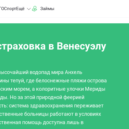
ГО
Спорт
Ещё
Займы
траховка в Венесуэлу
 высочайший водопад мира Анхель
ины тепуй, где белоснежные пляжи острова
ским морем, а колоритные улочки Мериды
ды. Но за этой природной феерией
сть: система здравоохранения переживает
рственные больницы работают в условиях
ественная помощь доступна лишь в