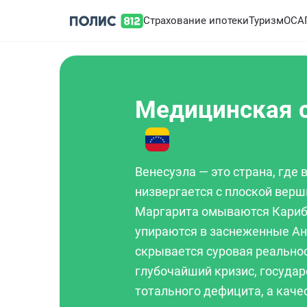
Страхование ипотеки
Туризм
ОСА
Медицинская с
Венесуэла — это страна, где
низвергается с плоской верш
Маргарита омываются Кариб
упираются в заснеженные Ан
скрывается суровая реально
глубочайший кризис, госуда
тотального дефицита, а кач