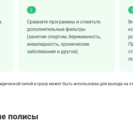
2
а
Сравните программы и отметьте
В
дополнительные фильтры
к
(занятия спортом, беременность,
ро
инвалидность, хронические
П
заболевания и другое).
с
по
ической силой и сразу может быть использован для выезда на от
ые полисы