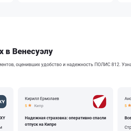
х в Венесуэлу
иентов, оценивших удобство и надежность ПОЛИС 812. Узна
Кирилл Ермолаев
Ан
5
Кипр
5
OXY
Надежная страховка: оперативно спасли
Вс
отпуск на Кипре
м
Ст