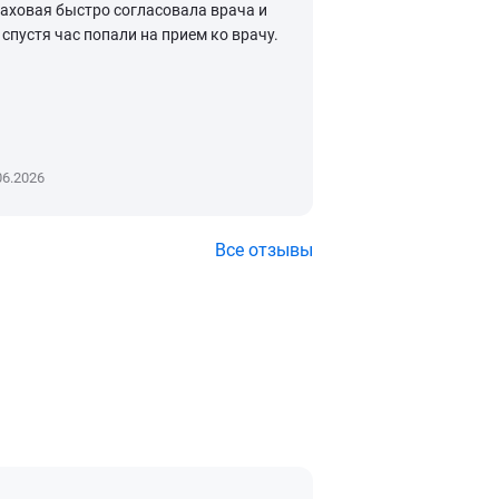
раховая быстро согласовала врача и
синоним спокойног
спустя час попали на прием ко врачу.
Приобретение поли
путешествующих в
происходит легко, п
Читать далее
06.2026
04.06.2026
Все отзывы