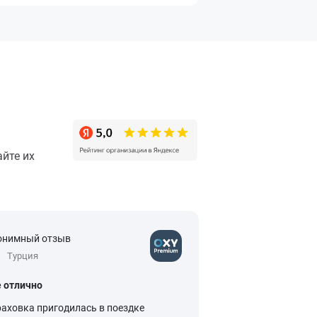
йте их
онимный отзыв
Анонимный отзыв
Турция
5
Китай
е отлично
Спокойное путеше
раховка пригодилась в поездке
Покупка туристичес