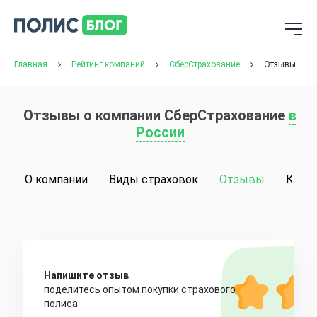
Главная
Рейтинг компаний
СберСтрахование
Отзывы
Отзывы о компании СберСтрахование
в
России
О компании
Виды страховок
Отзывы
Конт
Напишите отзыв
поделитесь опытом покупки страхового
полиса