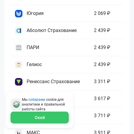
Югория
2 069 ₽
Абсолют Страхование
2 439 ₽
ПАРИ
2 439 ₽
Гелиос
2 439 ₽
Ренессанс Страхование
3 311 ₽
Зетта Страхование
3 617 ₽
Мы
собираем
cookie для
аналитики и правильной
работы
сайта
ГАЙДЕ
3 711 ₽
Окей
МАКС
3 911 ₽