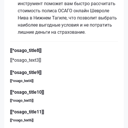
инструмент поможет вам быстро рассчитать
стоимость полиса ОСАГО онлайн Шевроле
Нива в Нижнем Тагиле, что позволит выбрать
наиболее выгодные условия и не потратить
лишние деньги на страхование.
[[*osago_title8]]
[[*osago_text3]]
[[*osago_title9]]
[[*osago_text4]]
[[*osago_title10]]
[[*osago_text5]]
[[*osago_title11]]
[[*osago_text6]]