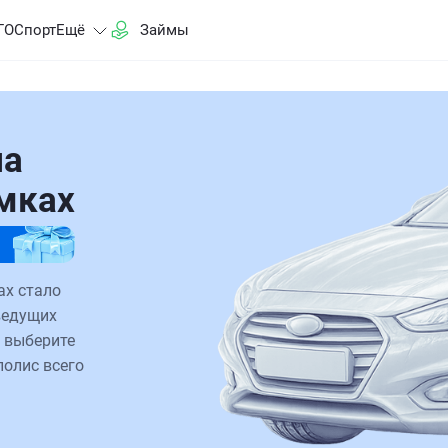
ГО
Спорт
Ещё
Займы
на
имках
ах стало
ведущих
 выберите
полис всего