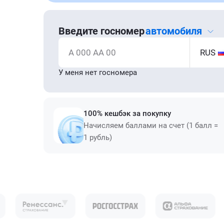
Введите госномер
автомобиля
А 000 АА 00
RUS
У меня нет госномера
100% кешбэк за покупку
Начисляем баллами на счет (1 балл =
1 рубль)