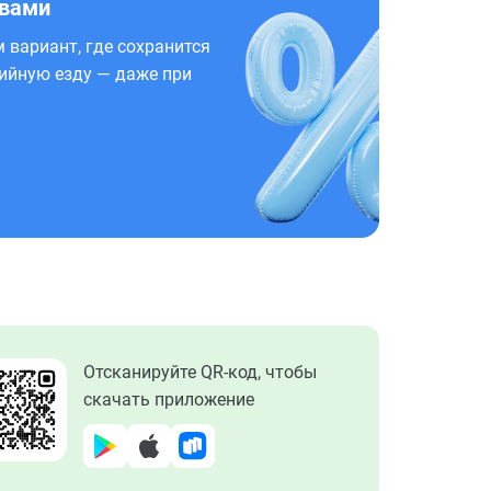
 вами
 вариант, где сохранится
ийную езду — даже при
Отсканируйте QR-код, чтобы
скачать приложение