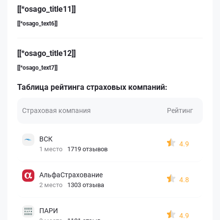
[[*osago_title11]]
[[*osago_text6]]
[[*osago_title12]]
[[*osago_text7]]
Таблица рейтинга страховых компаний:
Страховая компания
Рейтинг
ВСК
4.9
1 место
1719 отзывов
АльфаСтрахование
4.8
2 место
1303 отзыва
ПАРИ
4.9