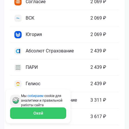
Согласие
2 069 ₽
ВСК
2 069 ₽
Югория
2 069 ₽
Абсолют Страхование
2 439 ₽
ПАРИ
2 439 ₽
Гелиос
2 439 ₽
Мы
собираем
cookie для
Ренессанс Страхование
3 311 ₽
аналитики и правильной
работы
сайта
Окей
Зетта Страхование
3 617 ₽