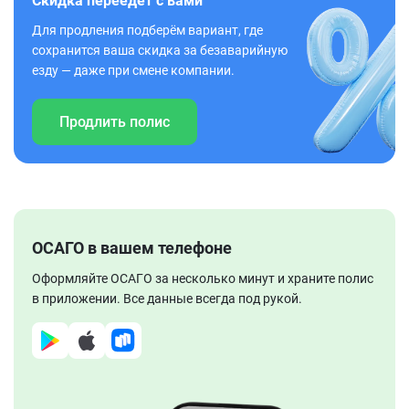
Скидка переедет с вами
Для продления подберём вариант, где
сохранится ваша скидка за безаварийную
езду — даже при смене компании.
Продлить полис
ОСАГО в вашем телефоне
Оформляйте ОСАГО за несколько минут и храните полис
в приложении. Все данные всегда под рукой.