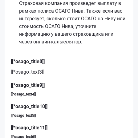
Страховая компания произведет выплату в
рамках полиса ОСАГО Нива. Также, если вас
интересует, сколько стоит ОСАГО на Ниву или
стоимость ОСАГО Нива, уточните
информацию у вашего страховщика или
через онлайн-калькулятор.
[[*osago_title8]]
[[*osago_text3]]
[[*osago_title9]]
[[*osago_text4]]
[[*osago_title10]]
[[*osago_text5]]
[[*osago_title11]]
[[*osago_text6]]