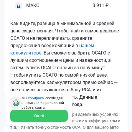
МАКС
3 911 ₽
Как видите, разница в минимальной и средней
цене существенная. Чтобы найти самое дешевое
ОСАГО и не переплачивать, сравните
предложения всех компаний в
нашем
калькуляторе
. Вы сможете выбрать ОСАГО с
лучшим соотношением цены и надежности, а
затем купить ОСАГО онлайн за пару минут.
Чтобы купить ОСАГО по самой низкой цене,
воспользуйтесь калькулятором прямо сейчас —
все полисы загружаются в базу РСА, и их
подлинность легко проверить.
Данные
Мы
собираем
cookie для
аналитики и правильной
актуальны для марта 2026 года.
работы
сайта
*Минимальная цена получена при идеальных условиях
Окей
(безаварийный стаж, регион с низким коэффициентом и
т.д.). Узнать точную стоимость ОСАГО для вашего авто