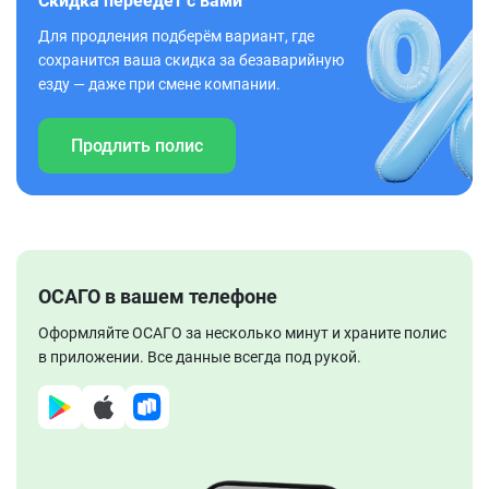
Скидка переедет с вами
Для продления подберём вариант, где
сохранится ваша скидка за безаварийную
езду — даже при смене компании.
Продлить полис
ОСАГО в вашем телефоне
Оформляйте ОСАГО за несколько минут и храните полис
в приложении. Все данные всегда под рукой.