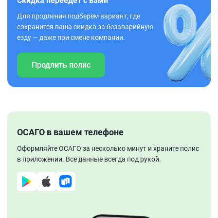
Скидка переедет с вами
Для продления подберём вариант, где
сохранится ваша скидка за безаварийную
езду — даже при смене компании.
Продлить полис
ОСАГО в вашем телефоне
Оформляйте ОСАГО за несколько минут и храните полис
в приложении. Все данные всегда под рукой.