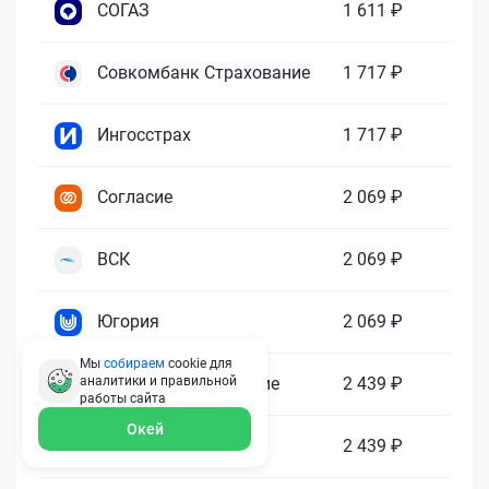
СОГАЗ
1 611 ₽
Совкомбанк Страхование
1 717 ₽
Ингосстрах
1 717 ₽
Согласие
2 069 ₽
ВСК
2 069 ₽
Югория
2 069 ₽
Мы
собираем
cookie для
Абсолют Страхование
2 439 ₽
аналитики и правильной
работы
сайта
Окей
ПАРИ
2 439 ₽