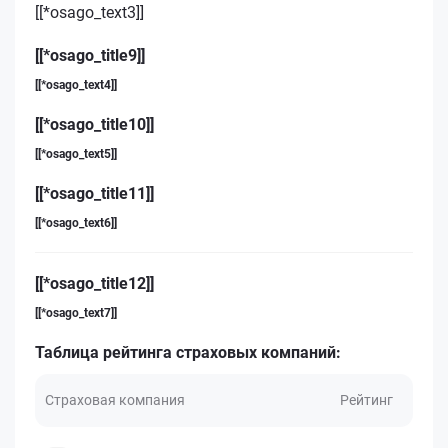
[[*osago_text3]]
[[*osago_title9]]
[[*osago_text4]]
[[*osago_title10]]
[[*osago_text5]]
[[*osago_title11]]
[[*osago_text6]]
[[*osago_title12]]
[[*osago_text7]]
Таблица рейтинга страховых компаний:
Страховая компания
Рейтинг