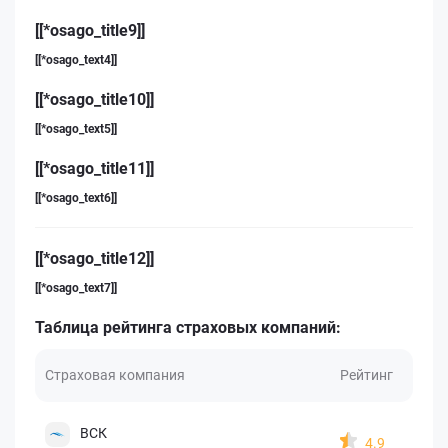
[[*osago_title9]]
[[*osago_text4]]
[[*osago_title10]]
[[*osago_text5]]
[[*osago_title11]]
[[*osago_text6]]
[[*osago_title12]]
[[*osago_text7]]
Таблица рейтинга страховых компаний:
Страховая компания
Рейтинг
ВСК
4.9