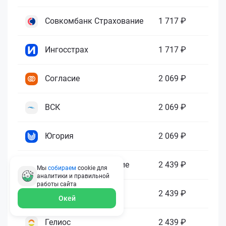
Совкомбанк Страхование
1 717 ₽
Ингосстрах
1 717 ₽
Согласие
2 069 ₽
ВСК
2 069 ₽
Югория
2 069 ₽
Абсолют Страхование
2 439 ₽
Мы
собираем
cookie для
аналитики и правильной
работы
сайта
ПАРИ
2 439 ₽
Окей
Гелиос
2 439 ₽