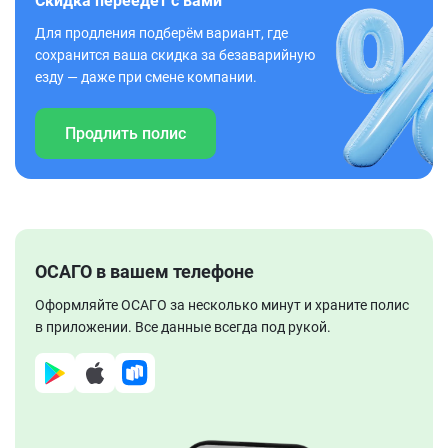
Скидка переедет с вами
Для продления подберём вариант, где
сохранится ваша скидка за безаварийную
езду — даже при смене компании.
Продлить полис
ОСАГО в вашем телефоне
Оформляйте ОСАГО за несколько минут и храните полис
в приложении. Все данные всегда под рукой.