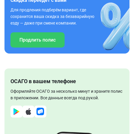
Скидка переедет с вами
Для продления подберём вариант, где
сохранится ваша скидка за безаварийную
езду — даже при смене компании.
Продлить полис
ОСАГО в вашем телефоне
Оформляйте ОСАГО за несколько минут и храните полис
в приложении. Все данные всегда под рукой.