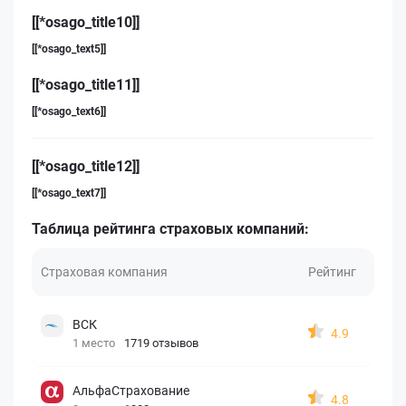
[[*osago_title10]]
[[*osago_text5]]
[[*osago_title11]]
[[*osago_text6]]
[[*osago_title12]]
[[*osago_text7]]
Таблица рейтинга страховых компаний:
Страховая компания
Рейтинг
ВСК
4.9
1 место
1719 отзывов
АльфаСтрахование
4.8