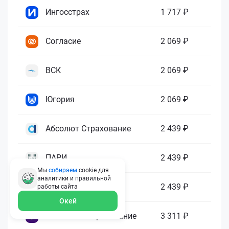
Ингосстрах
1 717 ₽
Согласие
2 069 ₽
ВСК
2 069 ₽
Югория
2 069 ₽
Абсолют Страхование
2 439 ₽
ПАРИ
2 439 ₽
Мы
собираем
cookie для
аналитики и правильной
Гелиос
2 439 ₽
работы
сайта
Окей
Ренессанс Страхование
3 311 ₽