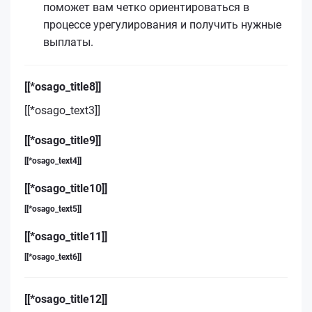
поможет вам четко ориентироваться в
процессе урегулирования и получить нужные
выплаты.
[[*osago_title8]]
[[*osago_text3]]
[[*osago_title9]]
[[*osago_text4]]
[[*osago_title10]]
[[*osago_text5]]
[[*osago_title11]]
[[*osago_text6]]
[[*osago_title12]]