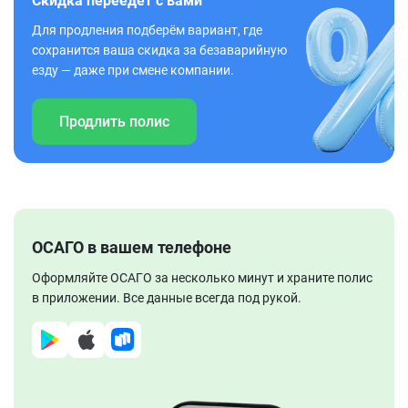
Скидка переедет с вами
Для продления подберём вариант, где
сохранится ваша скидка за безаварийную
езду — даже при смене компании.
Продлить полис
ОСАГО в вашем телефоне
Оформляйте ОСАГО за несколько минут и храните полис
в приложении. Все данные всегда под рукой.