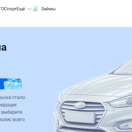
ГО
Спорт
Ещё
Займы
на
рьске стало
ведущих
 выберите
полис всего