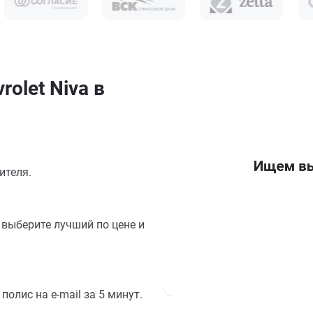
olet Niva в
ителя.
выберите лучший по цене и
олис на e-mail за 5 минут.