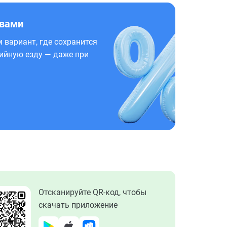
 вами
 вариант, где сохранится
ийную езду — даже при
Отсканируйте QR-код, чтобы
скачать приложение