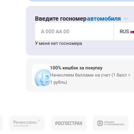
Введите госномер
автомобиля
А 000 АА 00
RUS
У меня нет госномера
100% кешбэк за покупку
Начисляем баллами на счет (1 балл =
1 рубль)