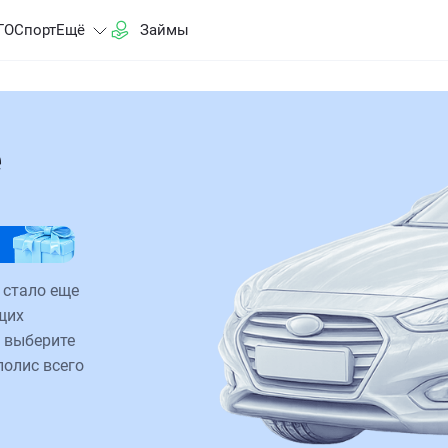
ГО
Спорт
Ещё
Займы
е
 стало еще
щих
 выберите
полис всего