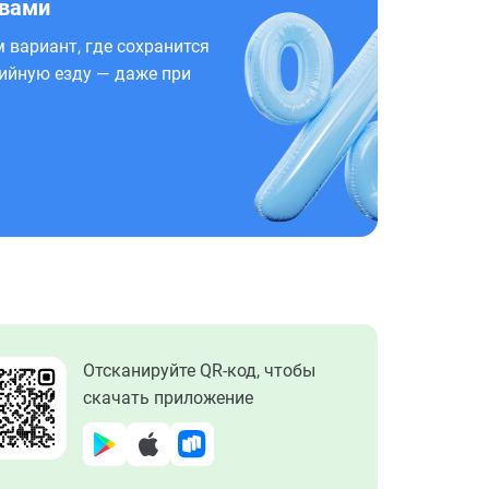
 вами
 вариант, где сохранится
ийную езду — даже при
Отсканируйте QR-код, чтобы
скачать приложение