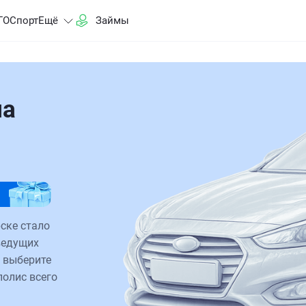
ГО
Спорт
Ещё
Займы
на
рске стало
ведущих
 выберите
полис всего