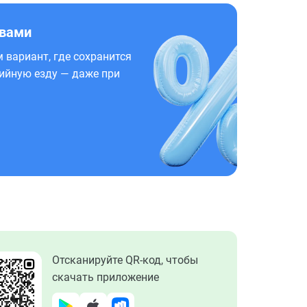
 вами
 вариант, где сохранится
ийную езду — даже при
Отсканируйте QR-код, чтобы
скачать приложение