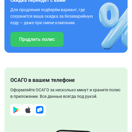
Скидка переедет с вами
Для продления подберём вариант, где
сохранится ваша скидка за безаварийную
езду — даже при смене компании.
Продлить полис
ОСАГО в вашем телефоне
Оформляйте ОСАГО за несколько минут и храните полис
в приложении. Все данные всегда под рукой.