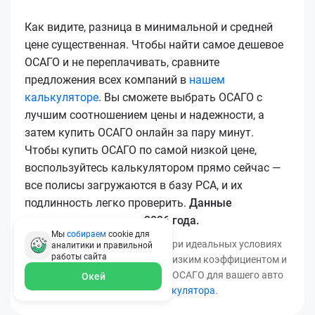
Как видите, разница в минимальной и средней
цене существенная. Чтобы найти самое дешевое
ОСАГО и не переплачивать, сравните
предложения всех компаний в
нашем
калькуляторе
. Вы сможете выбрать ОСАГО с
лучшим соотношением цены и надежности, а
затем купить ОСАГО онлайн за пару минут.
Чтобы купить ОСАГО по самой низкой цене,
воспользуйтесь калькулятором прямо сейчас —
все полисы загружаются в базу РСА, и их
подлинность легко проверить.
Данные
актуальны для марта 2026 года.
Мы
собираем
cookie для
*Минимальная цена получена при идеальных условиях
аналитики и правильной
работы
сайта
(безаварийный стаж, регион с низким коэффициентом и
т.д.). Узнать точную стоимость ОСАГО для вашего авто
Окей
можно с помощью
нашего калькулятора
.