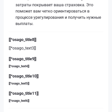
затраты покрывает ваша страховка. Это
поможет вам четко ориентироваться в
процессе урегулирования и получить нужные
выплаты.
[[*osago_title8]]
[[*osago_text3]]
[[*osago_title9]]
[[*osago_text4]]
[[*osago_title10]]
[[*osago_text5]]
[[*osago_title11]]
[[*osago_text6]]