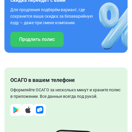
Скидка переедет с вами
Для продления подберём вариант, где
сохранится ваша скидка за безаварийную
езду — даже при смене компании.
Продлить полис
ОСАГО в вашем телефоне
Оформляйте ОСАГО за несколько минут и храните полис
в приложении. Все данные всегда под рукой.