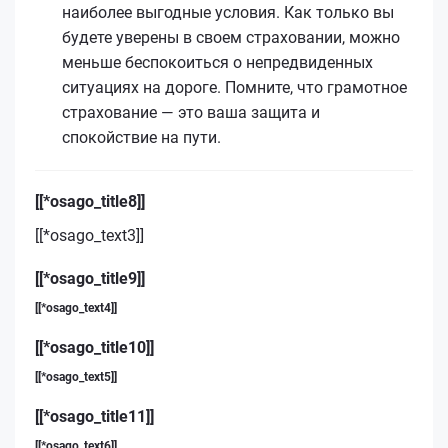
наиболее выгодные условия. Как только вы
будете уверены в своем страховании, можно
меньше беспокоиться о непредвиденных
ситуациях на дороге. Помните, что грамотное
страхование — это ваша защита и
спокойствие на пути.
[[*osago_title8]]
[[*osago_text3]]
[[*osago_title9]]
[[*osago_text4]]
[[*osago_title10]]
[[*osago_text5]]
[[*osago_title11]]
[[*osago_text6]]