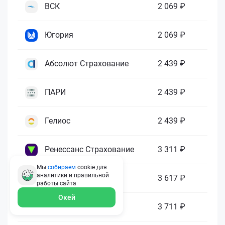
ВСК
2 069 ₽
Югория
2 069 ₽
Абсолют Страхование
2 439 ₽
ПАРИ
2 439 ₽
Гелиос
2 439 ₽
Ренессанс Страхование
3 311 ₽
Мы
собираем
cookie для
аналитики и правильной
Зетта Страхование
3 617 ₽
работы
сайта
Окей
ГАЙДЕ
3 711 ₽