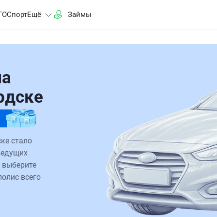
ГО
Спорт
Ещё
Займы
на
ердске
ске стало
ведущих
 выберите
полис всего