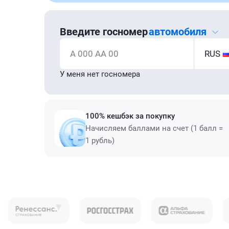
Введите госномер
автомобиля
А 000 АА 00
RUS
У меня нет госномера
100% кешбэк за покупку
Начисляем баллами на счет (1 балл =
1 рубль)