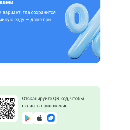
 вами
 вариант, где сохранится
ийную езду — даже при
Отсканируйте QR-код, чтобы
скачать приложение