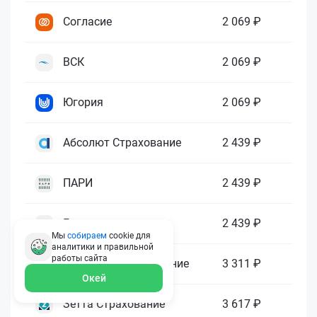
Согласие
2 069 ₽
ВСК
2 069 ₽
Югория
2 069 ₽
Абсолют Страхование
2 439 ₽
ПАРИ
2 439 ₽
Гелиос
2 439 ₽
Мы
собираем
cookie для
аналитики и правильной
работы
сайта
Ренессанс Страхование
3 311 ₽
Окей
Зетта Страхование
3 617 ₽