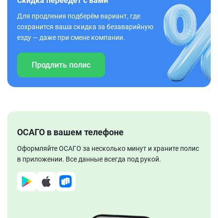
Скидка переедет с вами
Для продления подберём вариант, где
сохранится ваша скидка за безаварийную
езду — даже при смене компании.
Продлить полис
ОСАГО в вашем телефоне
Оформляйте ОСАГО за несколько минут и храните полис
в приложении. Все данные всегда под рукой.