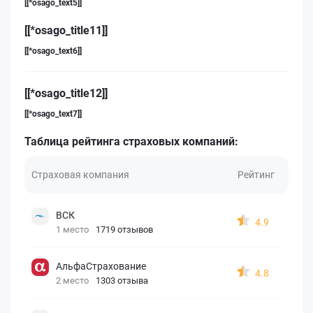
[[*osago_text5]]
[[*osago_title11]]
[[*osago_text6]]
[[*osago_title12]]
[[*osago_text7]]
Таблица рейтинга страховых компаний:
Страховая компания
Рейтинг
ВСК
4.9
1 место
1719 отзывов
АльфаСтрахование
4.8
2 место
1303 отзыва