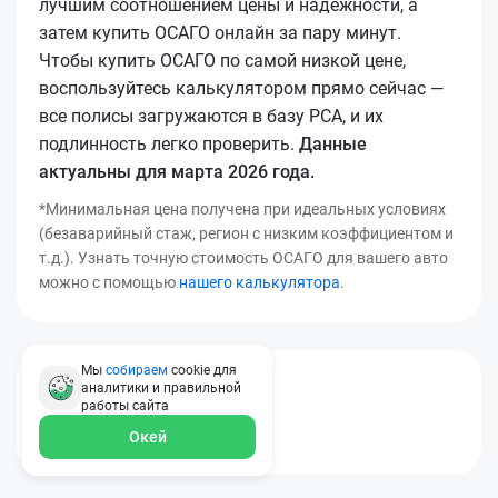
лучшим соотношением цены и надежности, а
затем купить ОСАГО онлайн за пару минут.
Чтобы купить ОСАГО по самой низкой цене,
воспользуйтесь калькулятором прямо сейчас —
все полисы загружаются в базу РСА, и их
подлинность легко проверить.
Данные
актуальны для марта 2026 года.
*Минимальная цена получена при идеальных условиях
(безаварийный стаж, регион с низким коэффициентом и
т.д.). Узнать точную стоимость ОСАГО для вашего авто
можно с помощью
нашего калькулятора
.
Мы
собираем
cookie для
[[*osago_title14]]
аналитики и правильной
работы
сайта
Окей
[[*osago_text8]]