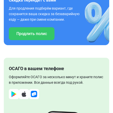
Скидка переедет с вами
Для продления подберём вариант, где
сохранится ваша скидка за безаварийную
езду — даже при смене компании.
Продлить полис
ОСАГО в вашем телефоне
Оформляйте ОСАГО за несколько минут и храните полис
в приложении. Все данные всегда под рукой.