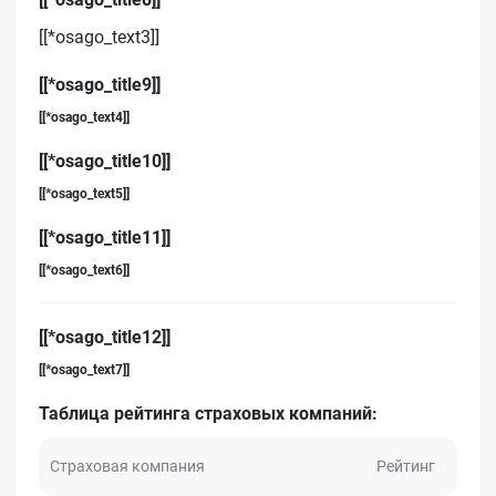
[[*osago_text3]]
[[*osago_title9]]
[[*osago_text4]]
[[*osago_title10]]
[[*osago_text5]]
[[*osago_title11]]
[[*osago_text6]]
[[*osago_title12]]
[[*osago_text7]]
Таблица рейтинга страховых компаний:
Страховая компания
Рейтинг