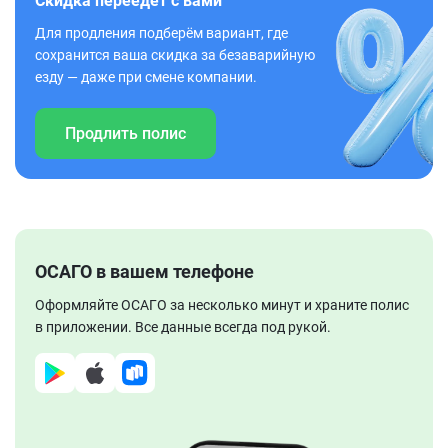
Скидка переедет с вами
Для продления подберём вариант, где
сохранится ваша скидка за безаварийную
езду — даже при смене компании.
Продлить полис
ОСАГО в вашем телефоне
Оформляйте ОСАГО за несколько минут и храните полис
в приложении. Все данные всегда под рукой.