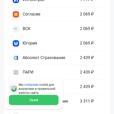
Согласие
2 069 ₽
ВСК
2 069 ₽
Югория
2 069 ₽
Абсолют Страхование
2 439 ₽
ПАРИ
2 439 ₽
Мы
собираем
cookie для
Гелиос
2 439 ₽
аналитики и правильной
работы
сайта
Окей
Ренессанс Страхование
3 311 ₽