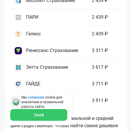
Абсолют Страхование
2 439 ₽
ПАРИ
2 439 ₽
Гелиос
2 439 ₽
Ренессанс Страхование
3 311 ₽
Зетта Страхование
3 617 ₽
ГАЙДЕ
3 711 ₽
Мы
собираем
cookie для
МАКС
3 911 ₽
аналитики и правильной
работы
сайта
Окей
Как видите, разница в минимальной и средней
цене существенная. Чтобы найти самое дешевое