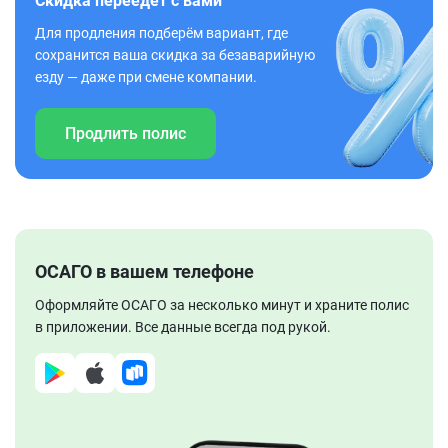
Скидка переедет с вами
Для продления подберём вариант, где
сохранится ваша скидка за безаварийную
езду — даже при смене компании.
Продлить полис
ОСАГО в вашем телефоне
Оформляйте ОСАГО за несколько минут и храните полис
в приложении. Все данные всегда под рукой.