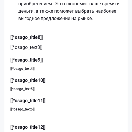
приобретением. Это сэкономит ваше время и
деньги, а также поможет выбрать наиболее
выгодное предложение на рынке.
[[*osago_title8]]
[[*osago_text3]]
[[*osago_title9]]
[[*osago_text4]]
[[*osago_title10]]
[[*osago_text5]]
[[*osago_title11]]
[[*osago_text6]]
[[*osago_title12]]