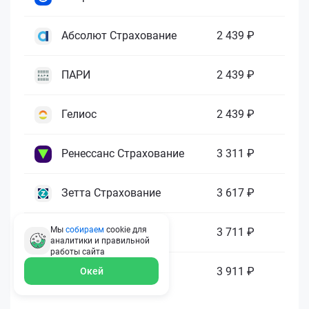
Абсолют Страхование
2 439 ₽
ПАРИ
2 439 ₽
Гелиос
2 439 ₽
Ренессанс Страхование
3 311 ₽
Зетта Страхование
3 617 ₽
Мы
собираем
cookie для
ГАЙДЕ
3 711 ₽
аналитики и правильной
работы
сайта
МАКС
3 911 ₽
Окей