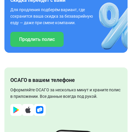
Скидка переедет с вами
Для продления подберём вариант, где
сохранится ваша скидка за безаварийную
езду — даже при смене компании.
Продлить полис
ОСАГО в вашем телефоне
Оформляйте ОСАГО за несколько минут и храните полис
в приложении. Все данные всегда под рукой.