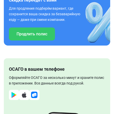
Скидка переедет с вами
Для продления подберём вариант, где
сохранится ваша скидка за безаварийную
езду — даже при смене компании.
Продлить полис
ОСАГО в вашем телефоне
Оформляйте ОСАГО за несколько минут и храните полис
в приложении. Все данные всегда под рукой.