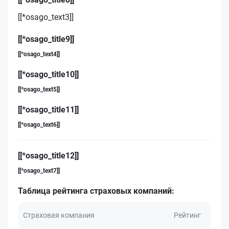
[[*osago_text3]]
[[*osago_title9]]
[[*osago_text4]]
[[*osago_title10]]
[[*osago_text5]]
[[*osago_title11]]
[[*osago_text6]]
[[*osago_title12]]
[[*osago_text7]]
Таблица рейтинга страховых компаний:
Страховая компания
Рейтинг