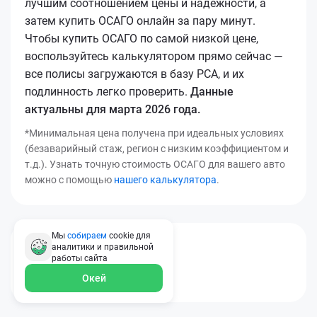
лучшим соотношением цены и надежности, а
затем купить ОСАГО онлайн за пару минут.
Чтобы купить ОСАГО по самой низкой цене,
воспользуйтесь калькулятором прямо сейчас —
все полисы загружаются в базу РСА, и их
подлинность легко проверить.
Данные
актуальны для марта 2026 года.
*Минимальная цена получена при идеальных условиях
(безаварийный стаж, регион с низким коэффициентом и
т.д.). Узнать точную стоимость ОСАГО для вашего авто
можно с помощью
нашего калькулятора
.
Мы
собираем
cookie для
[[*osago_title14]]
аналитики и правильной
работы
сайта
Окей
[[*osago_text8]]