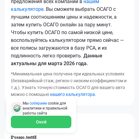
предложения всех компаний в
нашем
калькуляторе
. Вы сможете выбрать ОСАГО с
лучшим соотношением цены и надежности, а
затем купить ОСАГО онлайн за пару минут.
Чтобы купить ОСАГО по самой низкой цене,
воспользуйтесь калькулятором прямо сейчас —
все полисы загружаются в базу РСА, и их
подлинность легко проверить.
Данные
актуальны для марта 2026 года.
*Минимальная цена получена при идеальных условиях
(безаварийный стаж, регион с низким коэффициентом и
т.д.). Узнать точную стоимость ОСАГО для вашего авто
можно с помощью
нашего калькулятора
.
Мы
собираем
cookie для
аналитики и правильной
работы
сайта
Окей
[[*osago_title14]]
[[*osago_text8]]