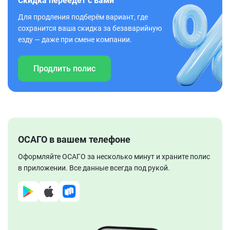
Скидка переедет с вами
Для продления подберём вариант, где
сохранится ваша скидка за безаварийную
езду — даже при смене компании.
Продлить полис
ОСАГО в вашем телефоне
Оформляйте ОСАГО за несколько минут и храните полис
в приложении. Все данные всегда под рукой.