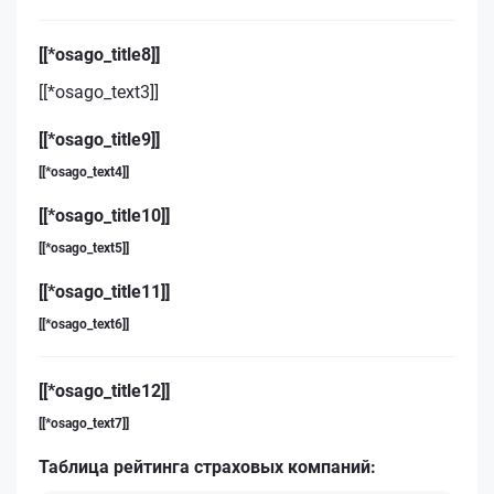
[[*osago_title8]]
[[*osago_text3]]
[[*osago_title9]]
[[*osago_text4]]
[[*osago_title10]]
[[*osago_text5]]
[[*osago_title11]]
[[*osago_text6]]
[[*osago_title12]]
[[*osago_text7]]
Таблица рейтинга страховых компаний: