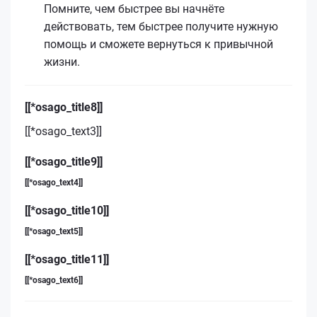
Помните, чем быстрее вы начнёте
действовать, тем быстрее получите нужную
помощь и сможете вернуться к привычной
жизни.
[[*osago_title8]]
[[*osago_text3]]
[[*osago_title9]]
[[*osago_text4]]
[[*osago_title10]]
[[*osago_text5]]
[[*osago_title11]]
[[*osago_text6]]