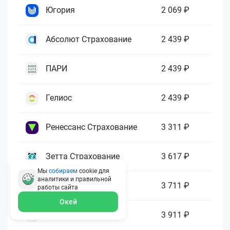
Югория
2 069 ₽
Абсолют Страхование
2 439 ₽
ПАРИ
2 439 ₽
Гелиос
2 439 ₽
Ренессанс Страхование
3 311 ₽
Зетта Страхование
3 617 ₽
Мы
собираем
cookie для
аналитики и правильной
ГАЙДЕ
3 711 ₽
работы
сайта
Окей
МАКС
3 911 ₽