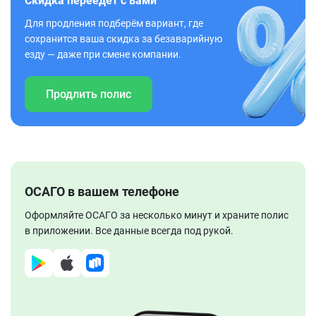
Скидка переедет с вами
Для продления подберём вариант, где
сохранится ваша скидка за безаварийную
езду — даже при смене компании.
Продлить полис
ОСАГО в вашем телефоне
Оформляйте ОСАГО за несколько минут и храните полис
в приложении. Все данные всегда под рукой.