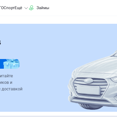
ГО
Спорт
Ещё
Займы
в
итайте
иков и
с доставкой