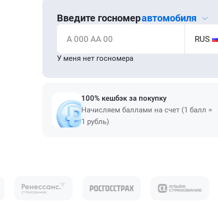
Введите госномер
автомобиля
А 000 АА 00
RUS
У меня нет госномера
100% кешбэк за покупку
Начисляем баллами на счет (1 балл =
1 рубль)