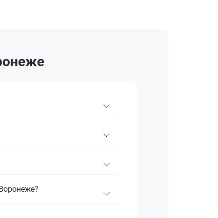
ронеже
 Воронеже?