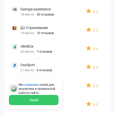
Georgia assistance
5.0
18 место
30 отзывов
Д2 Страхование
5.0
19 место
10 отзывов
АйАйСи
5.0
20 место
7 отзывов
OxySport
5.0
21 место
6 отзывов
ERGO AXA
Мы
собираем
cookie для
5.0
22 место
2 отзыва
аналитики и правильной
работы
сайта
Окей
Oxy Travel Premium
5.0
23 место
1 отзыв