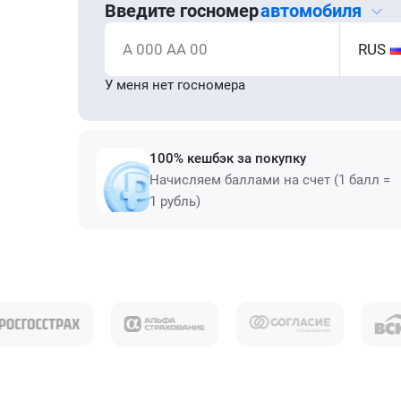
Введите госномер
автомобиля
А 000 АА 00
RUS
У меня нет госномера
100% кешбэк за покупку
Начисляем баллами на счет (1 балл =
1 рубль)