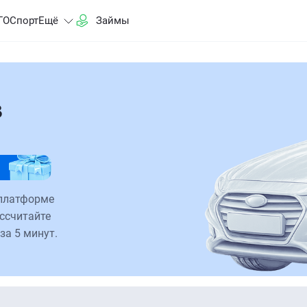
ГО
Спорт
Ещё
Займы
в
 платформе
ссчитайте
за 5 минут.