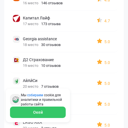
16 место
146 отзывов
Капитал Лайф
4.7
17 место
173 отзыва
Georgia assistance
5.0
18 место
30 отзывов
Д2 Страхование
5.0
19 место
10 отзывов
АйАйСи
5.0
20 место
7 отзывов
Мы
собираем
cookie для
аналитики и правильной
OxySport
5.0
работы
сайта
21 место
6 отзывов
Окей
ERGO AXA
5.0