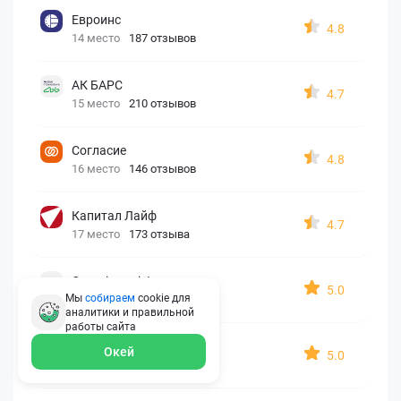
Евроинс
4.8
14 место
187 отзывов
АК БАРС
4.7
15 место
210 отзывов
Согласие
4.8
16 место
146 отзывов
Капитал Лайф
4.7
17 место
173 отзыва
Georgia assistance
5.0
Мы
собираем
cookie для
18 место
30 отзывов
аналитики и правильной
работы
сайта
Д2 Страхование
Окей
5.0
19 место
10 отзывов