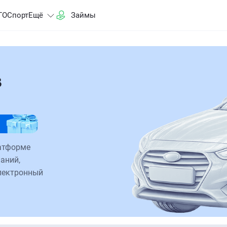
ГО
Спорт
Ещё
Займы
в
атформе
аний,
электронный