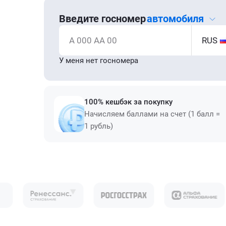
Введите госномер
автомобиля
А 000 АА 00
RUS
У меня нет госномера
100% кешбэк за покупку
Начисляем баллами на счет (1 балл =
1 рубль)