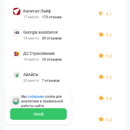
Капитал Лайф
4.7
17 место
173 отзыва
Georgia assistance
5.0
18 место
30 отзывов
Д2 Страхование
5.0
19 место
10 отзывов
АйАйСи
5.0
20 место
7 отзывов
OxySport
Мы
собираем
cookie для
5.0
аналитики и правильной
21 место
6 отзывов
работы
сайта
Окей
ERGO AXA
5.0
22 место
2 отзыва