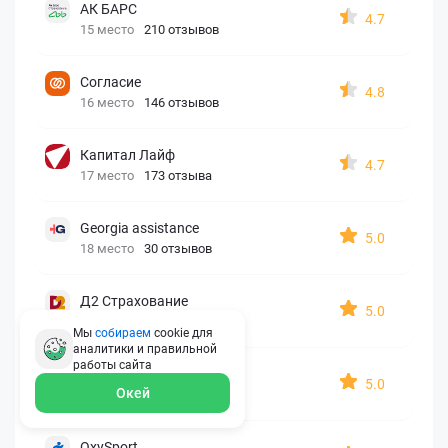
АК БАРС
4.7
15 место
210 отзывов
Согласие
4.8
16 место
146 отзывов
Капитал Лайф
4.7
17 место
173 отзыва
Georgia assistance
5.0
18 место
30 отзывов
Д2 Страхование
5.0
19 место
10 отзывов
Мы
собираем
cookie для
аналитики и правильной
работы
сайта
АйАйСи
5.0
Окей
20 место
7 отзывов
OxySport