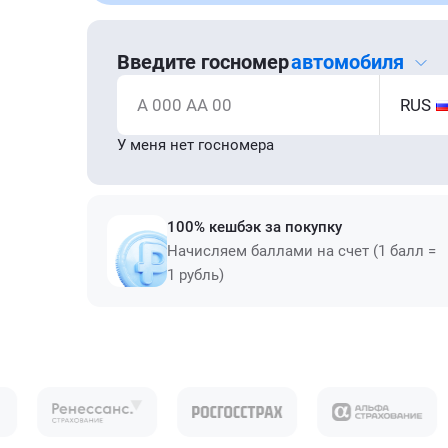
Введите госномер
автомобиля
А 000 АА 00
RUS
У меня нет госномера
100% кешбэк за покупку
Начисляем баллами на счет (1 балл =
1 рубль)