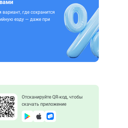
 вами
 вариант, где сохранится
ийную езду — даже при
Отсканируйте QR-код, чтобы
скачать приложение