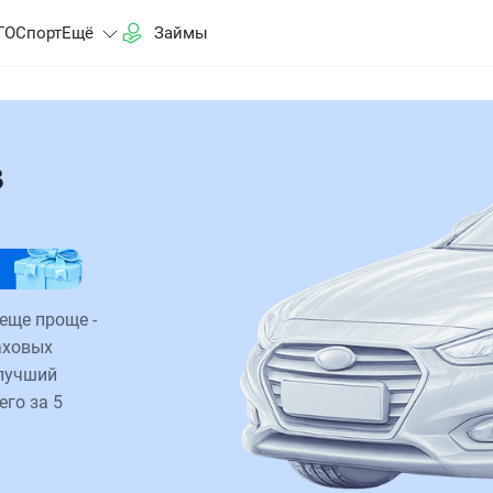
ГО
Спорт
Ещё
Займы
в
еще проще -
аховых
 лучший
его за 5