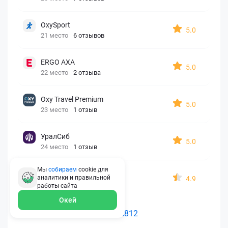
OxySport
5.0
21 место
6 отзывов
ERGO AXA
5.0
22 место
2 отзыва
Oxy Travel Premium
5.0
23 место
1 отзыв
УралСиб
5.0
24 место
1 отзыв
Мы
собираем
cookie для
МАКС
аналитики и правильной
4.9
25 место
15 отзывов
работы
сайта
Окей
Как считается рейтинг Polis812